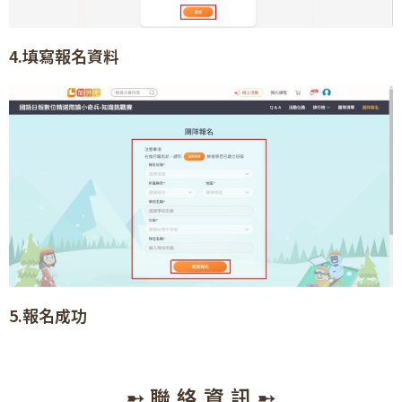
4.填寫報名資料
5.報名成功
➸ 聯 絡 資 訊 ➸