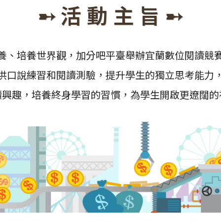
➸ 活 動 主 旨 ➸
養、培養世界觀，加分吧平臺舉辦宜蘭數位閱讀競
供口說練習和閱讀測驗，提升學生的獨立思考能力
讀興趣，
培養終身學習的習慣，為學生開啟更遼闊的