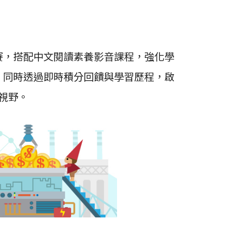
賽，搭
配
中文閱讀素養影音課
程
，強
化學
，同時透過即時積分回饋與學習歷程
，啟
視野。