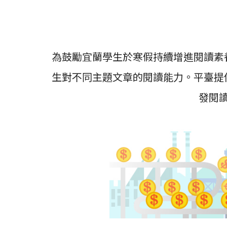
為鼓勵宜蘭學生於寒假持續增進閱讀素
生對不同主題文章的閱讀能力
。
平
臺
提
發閱