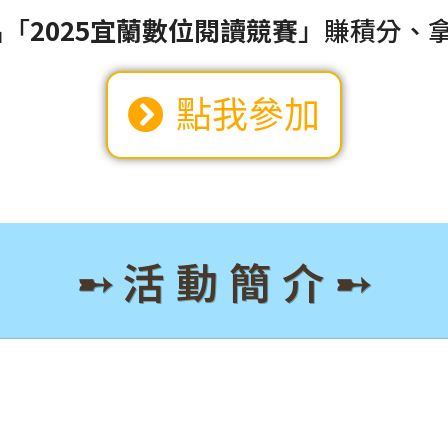
名「
2025宜蘭數位閱讀競賽
」賺積分、拿
點我參加
➸ 活 動 簡 介 ➸