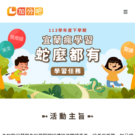
➸ 活 動 主 旨 ➸