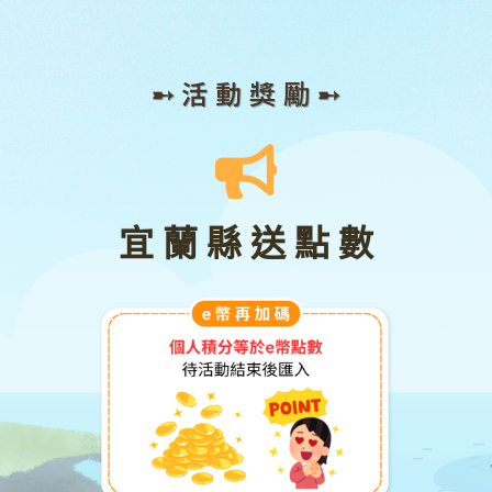
➸ 活 動 獎 勵 ➸
宜 蘭 縣 送 點 數