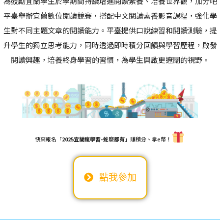
為鼓勵宜蘭學生於學期間持續增進閱讀素養、培養世界觀，加分吧
平臺舉辦宜蘭數位閱讀競賽，搭
配
中文閱讀素養影音課
程
，強
化學
生對不同主題文章的閱讀能力
。
平
臺
提供口說練習和閱讀測驗，提
升學生的獨立思考能力，同時透過即時積分回饋與學習歷程
，啟發
閱讀興趣，
培養終身學習的習慣，為學生開啟更遼闊的視野。
快來報名「
2025宜蘭瘋學習-蛇麼都有
」賺積分、拿e幣！
點我參加