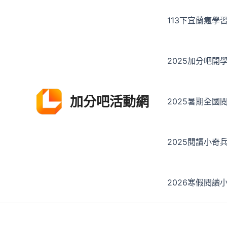
113下宜蘭瘋學
2025加分吧開
加分吧活動網
2025暑期全國
2025閱讀小奇
2026寒假閱讀